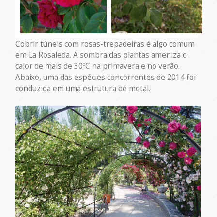
Cobrir túneis com rosas-trepadeiras é algo comum
em La Rosaleda. A sombra das plantas ameniza o
calor de mais de 30ºC na primavera e no verão.
Abaixo, uma das espécies concorrentes de 2014 foi
conduzida em uma estrutura de metal.