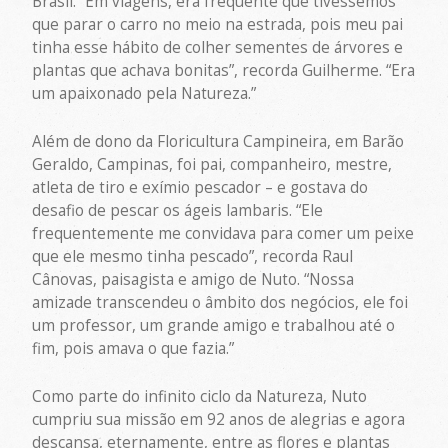
Brasil. “Em viagens, era frequente que tivéssemos
que parar o carro no meio na estrada, pois meu pai
tinha esse hábito de colher sementes de árvores e
plantas que achava bonitas”, recorda Guilherme. “Era
um apaixonado pela Natureza.”
Além de dono da Floricultura Campineira, em Barão
Geraldo, Campinas, foi pai, companheiro, mestre,
atleta de tiro e exímio pescador – e gostava do
desafio de pescar os ágeis lambaris. “Ele
frequentemente me convidava para comer um peixe
que ele mesmo tinha pescado”, recorda Raul
Cânovas, paisagista e amigo de Nuto. “Nossa
amizade transcendeu o âmbito dos negócios, ele foi
um professor, um grande amigo e trabalhou até o
fim, pois amava o que fazia.”
Como parte do infinito ciclo da Natureza, Nuto
cumpriu sua missão em 92 anos de alegrias e agora
descansa, eternamente, entre as flores e plantas