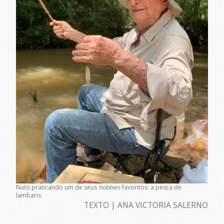
Nuto praticando um de seus
hobbies
favoritos: a pesca de
lambaris
TEXTO | ANA VICTORIA SALERNO