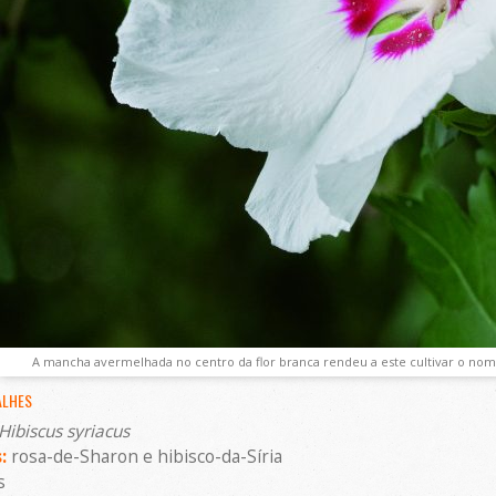
A mancha avermelhada no centro da flor branca rendeu a este cultivar o nom
ALHES
Hibiscus syriacus
:
rosa-de-Sharon e hibisco-da-Síria
s