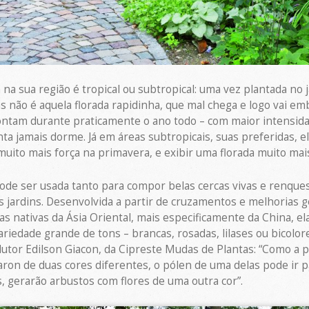
a na sua região é tropical ou subtropical: uma vez plantada no 
s não é aquela florada rapidinha, que mal chega e logo vai emb
ntam durante praticamente o ano todo – com maior intensida
nta jamais dorme. Já em áreas subtropicais, suas preferidas, e
uito mais força na primavera, e exibir uma florada muito mais
pode ser usada tanto para compor belas cercas vivas e renque
 jardins. Desenvolvida a partir de cruzamentos e melhorias g
as nativas da Ásia Oriental, mais especificamente da China, e
iedade grande de tons – brancas, rosadas, lilases ou bicolore
utor Edilson Giacon, da Cipreste Mudas de Plantas: “Como a po
ron de duas cores diferentes, o pólen de uma delas pode ir pa
, gerarão arbustos com flores de uma outra cor”.