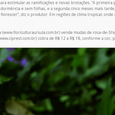
 para estimular as ramificações e novas brotações. “A primeira
 dormência e sem folhas, e a segunda cinco meses mais tarde,
a florescer”, diz o produtor. Em regiões de clima tropical, o
la (www.floriculturaursula.com.br) vende mudas de rosa-de-Sha
ww.ciprest.com.br) cobra de R$ 12 a R$ 18, conforme a cor, p