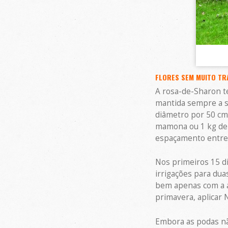
FLORES SEM MUITO T
A rosa-de-Sharon te
mantida sempre a so
diâmetro por 50 cm 
mamona ou 1 kg de 
espaçamento entre 
Nos primeiros 15 di
irrigações para du
bem apenas com a á
primavera, aplicar 
Embora as podas nã