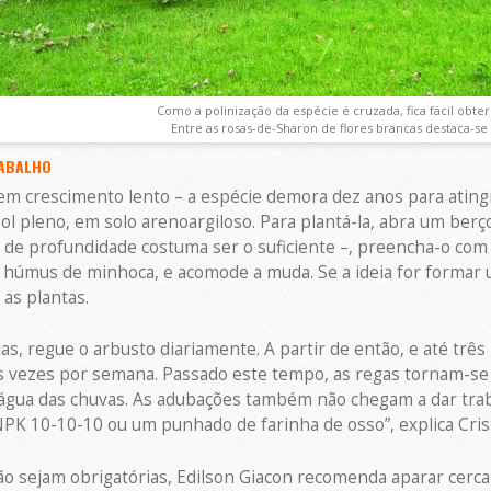
Como a polinização da espécie é cruzada, fica fácil obter
Entre as rosas-de-Sharon de flores brancas destaca-se a
RABALHO
m crescimento lento – a espécie demora dez anos para atingi
l pleno, em solo arenoargiloso. Para plantá-la, abra um ber
de profundidade costuma ser o suficiente –, preencha-o com u
húmus de minhoca, e acomode a muda. Se a ideia for formar u
as plantas.
as, regue o arbusto diariamente. A partir de então, e até três
as vezes por semana. Passado este tempo, as regas tornam-se
gua das chuvas. As adubações também não chegam a dar trabal
NPK 10-10-10 ou um punhado de farinha de osso”, explica Crist
o sejam obrigatórias, Edilson Giacon recomenda aparar cerca