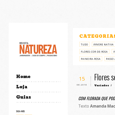
CATEGORIA
TUDO
ÁRVORE NATIVA
FLORES-COR-DE-ROSA
I
PAINEIRA-ROSA
PASSO 
Flores 
Home
15
08-2018
Variados
/
Loja
Guias
COM FLORADA QUE PODE
Texto
Amanda Mac
SIGA-NOS