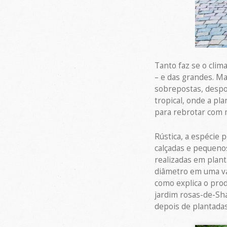
Tanto faz se o clim
– e das grandes. Ma
sobrepostas, despo
tropical, onde a pla
para rebrotar com m
Rústica, a espécie 
calçadas e pequenos
realizadas em plant
diâmetro em uma var
como explica o prod
jardim rosas-de-Sha
depois de plantadas