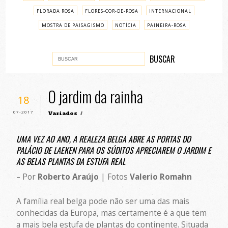
FLORADA ROSA
FLORES-COR-DE-ROSA
INTERNACIONAL
MOSTRA DE PAISAGISMO
NOTÍCIA
PAINEIRA-ROSA
PASSO A PASSO
VARIADOS
O jardim da rainha
18
07-2017
Variados
/
UMA VEZ AO ANO, A REALEZA BELGA ABRE AS PORTAS DO
PALÁCIO DE LAEKEN PARA OS SÚDITOS APRECIAREM O JARDIM E
AS BELAS PLANTAS DA ESTUFA REAL
– Por
Roberto Araújo
| Fotos
Valerio Romahn
A família real belga pode não ser uma das mais
conhecidas da Europa, mas certamente é a que tem
a mais bela estufa de plantas do continente. Situada