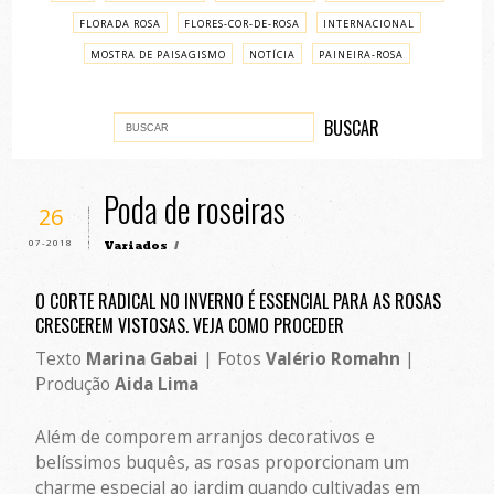
FLORADA ROSA
FLORES-COR-DE-ROSA
INTERNACIONAL
MOSTRA DE PAISAGISMO
NOTÍCIA
PAINEIRA-ROSA
PASSO A PASSO
VARIADOS
Poda de roseiras
26
07-2018
Variados
/
O CORTE RADICAL NO INVERNO É ESSENCIAL PARA AS ROSAS
CRESCEREM VISTOSAS. VEJA COMO PROCEDER
Texto
Marina Gabai
| Fotos
Valério Romahn
|
Produção
Aida Lima
Além de comporem arranjos decorativos e
belíssimos buquês, as rosas proporcionam um
charme especial ao jardim quando cultivadas em