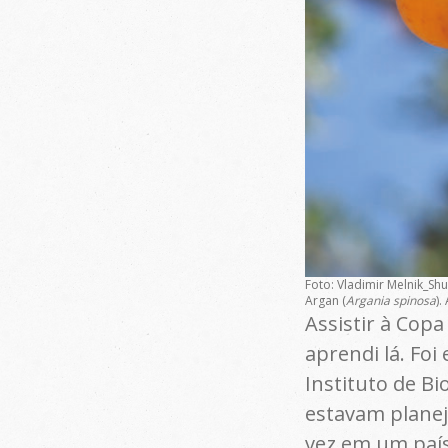
Foto: Vladimir Melnik_Shu
Argan (
Argania spinosa
).
Assistir à Cop
aprendi lá. Fo
Instituto de Bi
estavam planej
vez em um país