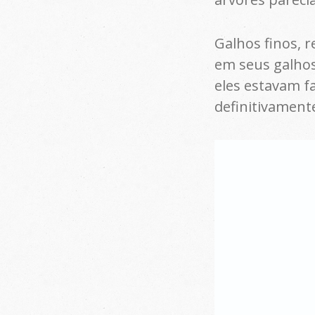
Galhos finos, 
em seus galhos
eles estavam fa
definitivament