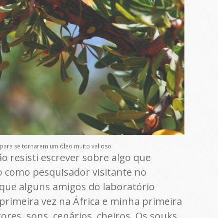
 para se tornarem um óleo muito valioso
o resisti escrever sobre algo que
o como pesquisador visitante no
i que alguns amigos do laboratório
primeira vez na África e minha primeira
es, sons, cenários, cheiros. Os souks