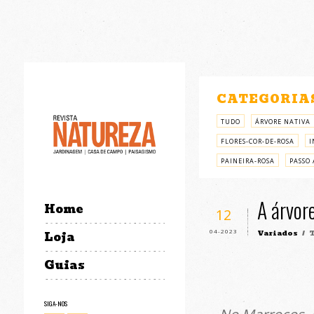
CATEGORIA
TUDO
ÁRVORE NATIVA
FLORES-COR-DE-ROSA
I
PAINEIRA-ROSA
PASSO 
A árvor
Home
12
04-2023
Variados
/ T
Loja
Guias
SIGA-NOS