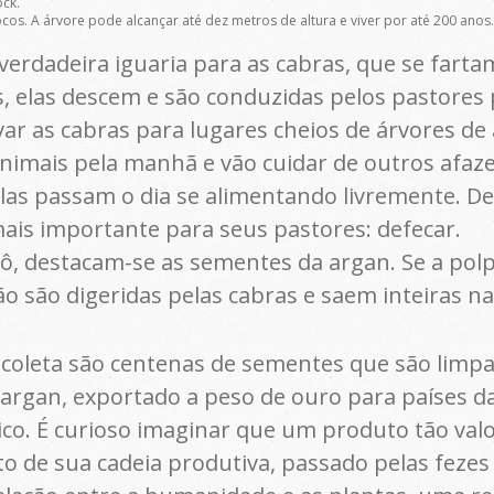
ock.
cos. A árvore pode alcançar até dez metros de altura e viver por até 200 anos.
verdadeira iguaria para as cabras, que se fart
, elas descem e são conduzidas pelos pastores p
var as cabras para lugares cheios de árvores d
imais pela manhã e vão cuidar de outros afazer
 elas passam o dia se alimentando livremente. De 
mais importante para seus pastores: defecar.
ô, destacam-se as sementes da argan. Se a polp
o são digeridas pelas cabras e saem inteiras na
 coleta são centenas de sementes que são limpa
e argan, exportado a peso de ouro para países 
ico. É curioso imaginar que um produto tão val
de sua cadeia produtiva, passado pelas fezes