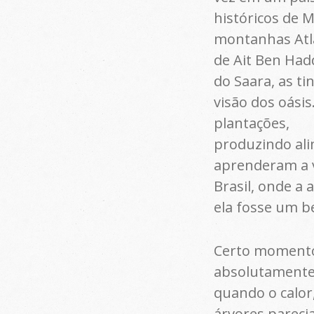
históricos de 
montanhas Atla
de Ait Ben Had
do Saara, as ti
visão dos oási
plantações,
produzindo ali
aprenderam a v
Brasil, onde a
ela fosse um b
Certo momento,
absolutamente 
quando o calor,
árvores pareci