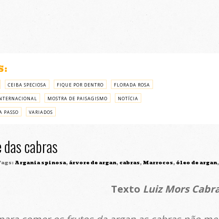
S:
CEIBA SPECIOSA
FIQUE POR DENTRO
FLORADA ROSA
NTERNACIONAL
MOSTRA DE PAISAGISMO
NOTÍCIA
A PASSO
VARIADOS
e das cabras
ags:
Argania spinosa
,
árvore de argan
,
cabras
,
Marrocos
,
óleo de argan
Texto
Luiz Mors Cabra