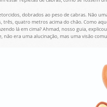
retorcidos, dobrados ao peso de cabras. Não u
, três, quatro metros acima do chão. Como aque
zendo lá em cima? Ahmad, nosso guia, explicou o
e, não era uma alucinação, mas uma visão com