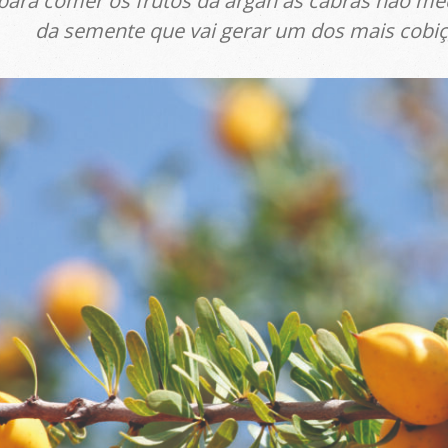
ara comer os frutos da argan as cabras não med
da semente que vai gerar um dos mais cobi