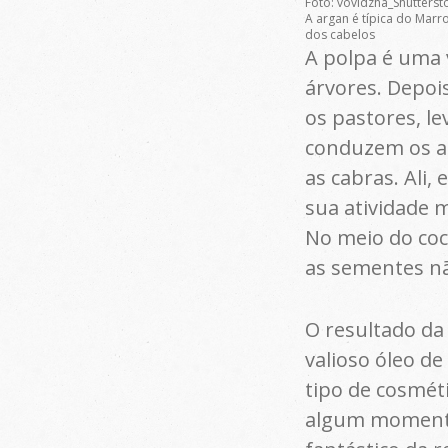
Foto: vovidzha_Shutterst
A argan é típica do Marro
dos cabelos
A polpa é uma 
árvores. Depois
os pastores, le
conduzem os an
as cabras. Ali,
sua atividade 
No meio do coc
as sementes nã
O resultado da
valioso óleo d
tipo de cosmét
algum momento 