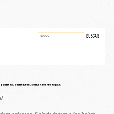
,
plantas
,
sementes
,
sementes de argan
l