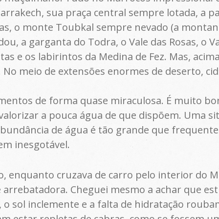
Marrakech, sua praça central sempre lotada, a p
s, o monte Toubkal sempre nevado (a montanha 
dou, a garganta do Todra, o Vale das Rosas, o V
ntas e os labirintos da Medina de Fez. Mas, acima
s. No meio de extensões enormes de deserto, cid
mentos de forma quase miraculosa. É muito bo
alorizar a pouca água de que dispõem. Uma si
 abundância de água é tão grande que frequen
em inesgotável.
 enquanto cruzava de carro pelo interior do Ma
arrebatadora. Cheguei mesmo a achar que esti
 o sol inclemente e a falta de hidratação rouba
am estar repletas de cabras, como se fossem um