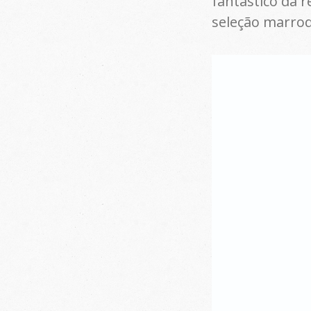
fantástico da 
seleção marro