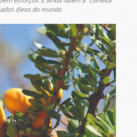
em esforços. E ainda fazem a “colheita”
çados óleos do mundo