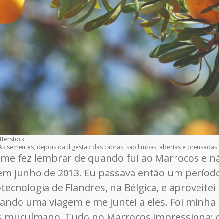
tterstock.
 As sementes, depois da digestão das cabras, são limpas, abertas e prensadas
a me fez lembrar de quando fui ao Marrocos e nã
i em junho de 2013. Eu passava então um períod
otecnologia de Flandres, na Bélgica, e aproveite
ando uma viagem e me juntei a eles. Foi minha 
 muçulmano. Tudo no Marrocos impressiona: cor