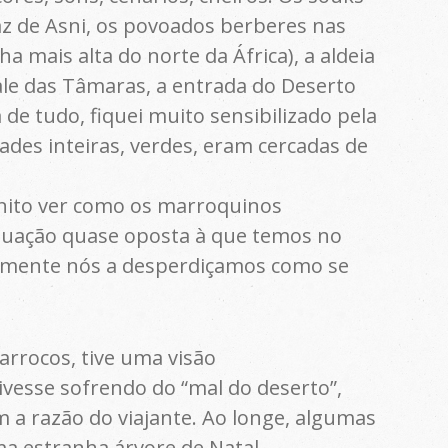
az de Asni, os povoados berberes nas
mais alta do norte da África), a aldeia
ale das Tâmaras, a entrada do Deserto
 de tudo, fiquei muito sensibilizado pela
ades inteiras, verdes, eram cercadas de
nito ver como os marroquinos
tuação quase oposta à que temos no
temente nós a desperdiçamos como se
rrocos, tive uma visão
vesse sofrendo do “mal do deserto”,
m a razão do viajante. Ao longe, algumas
a estranha árvore de Natal.