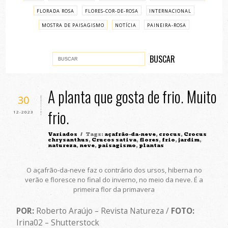
FLORADA ROSA
FLORES-COR-DE-ROSA
INTERNACIONAL
MOSTRA DE PAISAGISMO
NOTÍCIA
PAINEIRA-ROSA
PASSO A PASSO
VARIADOS
A planta que gosta de frio. Muito
30
frio.
12-2023
Variados
/ Tags:
açafrão-da-neve
,
crocus
,
Crocus
chrysanthus
,
Crucos sativa
,
flores
,
frio
,
jardim
,
natureza
,
neve
,
paisagismo
,
plantas
O açafrão-da-neve faz o contrário dos ursos, hiberna no
verão e floresce no final do inverno, no meio da neve. É a
primeira flor da primavera
POR:
Roberto Araújo – Revista Natureza /
FOTO:
Irina02 – Shutterstock