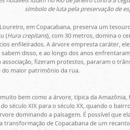
s notáveis lutam no Rio de Janeiro contra a ceg
símbolo de luta pela preservação de es
oureiro, em Copacabana, preserva um tesouro 
u (
Hura crepitans
), com 30 metros, domina o ce
cios enfileirados. A árvore empresta caráter, el
sabem disso, e ao longo dos anos enfrentaram 
ssociação, fizeram protestos, pararam o trânsi
e do maior patrimônio da rua.
uito bem como a árvore, típica da Amazônia, 
 do século XIX para o século XX, quando o bair
vore dominando a paisagem. É possível que el
 transformação de Copacabana de um recanto e