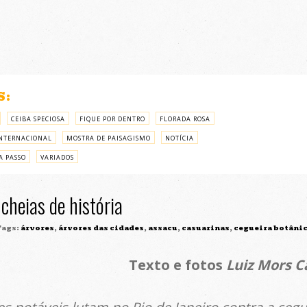
S:
CEIBA SPECIOSA
FIQUE POR DENTRO
FLORADA ROSA
NTERNACIONAL
MOSTRA DE PAISAGISMO
NOTÍCIA
A PASSO
VARIADOS
cheias de história
ags:
árvores
,
árvores das cidades
,
assacu
,
casuarinas
,
cegueira botâni
Texto e fotos
Luiz Mors C