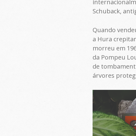
internacionalm
Schuback, antig
Quando vendeu 
a Hura crepita
morreu em 1968
da Pompeu Lour
de tombamento 
árvores proteg