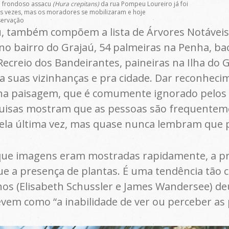
 frondoso assacu
(Hura crepitans)
da rua Pompeu Loureiro já foi
s vezes, mas os moradores se mobilizaram e hoje
servação
, também compõem a lista de Árvores Notáveis
no bairro do Grajaú, 54 palmeiras na Penha, bao
Recreio dos Bandeirantes, paineiras na Ilha do 
a suas vizinhanças e pra cidade. Dar reconheci
 na paisagem, que é comumente ignorado pelos
uisas mostram que as pessoas são frequenteme
ela última vez, mas quase nunca lembram que p
que imagens eram mostradas rapidamente, a pr
e a presença de plantas. É uma tendência tão
os (Elisabeth Schussler e James Wandersee) de
evem como “a inabilidade de ver ou perceber as