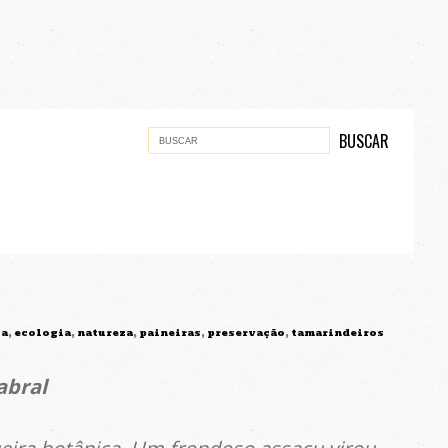
ca
,
ecologia
,
natureza
,
paineiras
,
preservação
,
tamarindeiros
abral