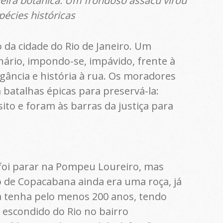
ueira botânica. Um frondoso assacu virou
pécies históricas
da cidade do Rio de Janeiro. Um
nário, impondo-se, impávido, frente à
egância e história à rua. Os moradores
batalhas épicas para preservá-la:
to e foram às barras da justiça para
foi parar na Pompeu Loureiro, mas
ro de Copacabana ainda era uma roça, já
a tenha pelo menos 200 anos, tendo
scondido do Rio no bairro