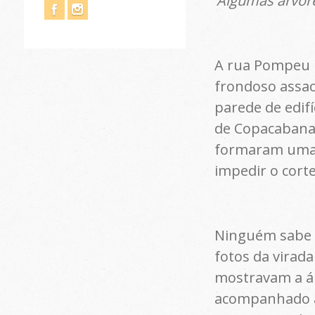
Algumas árvore
A rua Pompeu L
frondoso assac
parede de edifí
de Copacabana 
formaram uma a
impedir o cort
Ninguém sabe m
fotos da virada
mostravam a ár
acompanhado a