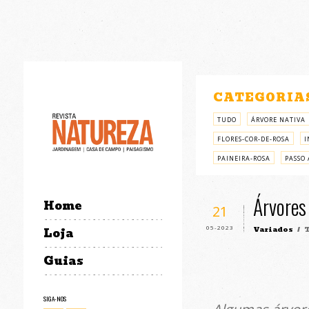
CATEGORIA
TUDO
ÁRVORE NATIVA
FLORES-COR-DE-ROSA
I
PAINEIRA-ROSA
PASSO 
Árvores 
Home
21
05-2023
Variados
/ T
Loja
Guias
SIGA-NOS