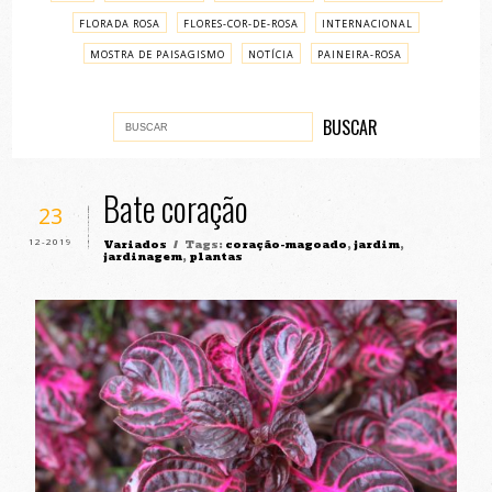
FLORADA ROSA
FLORES-COR-DE-ROSA
INTERNACIONAL
MOSTRA DE PAISAGISMO
NOTÍCIA
PAINEIRA-ROSA
PASSO A PASSO
VARIADOS
Bate coração
23
12-2019
Variados
/ Tags:
coração-magoado
,
jardim
,
jardinagem
,
plantas