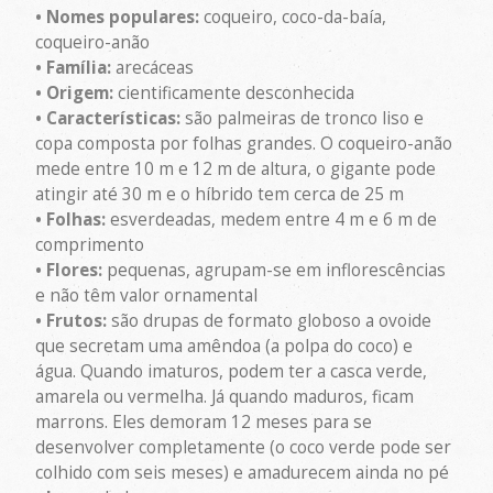
• Nomes populares:
coqueiro, coco-da-baía,
coqueiro-anão
• Família:
arecáceas
• Origem:
cientificamente desconhecida
• Características:
são palmeiras de tronco liso e
copa composta por folhas grandes. O coqueiro-anão
mede entre 10 m e 12 m de altura, o gigante pode
atingir até 30 m e o híbrido tem cerca de 25 m
• Folhas:
esverdeadas, medem entre 4 m e 6 m de
comprimento
• Flores:
pequenas, agrupam-se em inflorescências
e não têm valor ornamental
• Frutos:
são drupas de formato globoso a ovoide
que secretam uma amêndoa (a polpa do coco) e
água. Quando imaturos, podem ter a casca verde,
amarela ou vermelha. Já quando maduros, ficam
marrons. Eles demoram 12 meses para se
desenvolver completamente (o coco verde pode ser
colhido com seis meses) e amadurecem ainda no pé