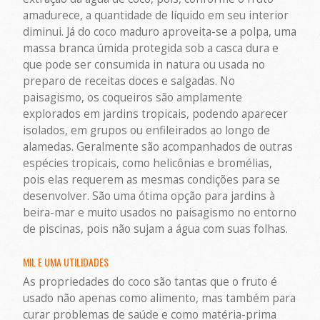
amadurece, a quantidade de líquido em seu interior
diminui. Já do coco maduro aproveita-se a polpa, uma
massa branca úmida protegida sob a casca dura e
que pode ser consumida in natura ou usada no
preparo de receitas doces e salgadas. No
paisagismo, os coqueiros são amplamente
explorados em jardins tropicais, podendo aparecer
isolados, em grupos ou enfileirados ao longo de
alamedas. Geralmente são acompanhados de outras
espécies tropicais, como helicônias e bromélias,
pois elas requerem as mesmas condições para se
desenvolver. São uma ótima opção para jardins à
beira-mar e muito usados no paisagismo no entorno
de piscinas, pois não sujam a água com suas folhas.
MIL E UMA UTILIDADES
As propriedades do coco são tantas que o fruto é
usado não apenas como alimento, mas também para
curar problemas de saúde e como matéria-prima