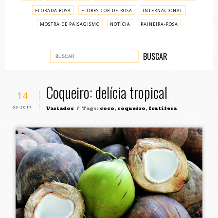
FLORADA ROSA
FLORES-COR-DE-ROSA
INTERNACIONAL
MOSTRA DE PAISAGISMO
NOTÍCIA
PAINEIRA-ROSA
PASSO A PASSO
VARIADOS
Coqueiro: delícia tropical
14
03-2017
Variados
/ Tags:
coco
,
coqueiro
,
frutífera