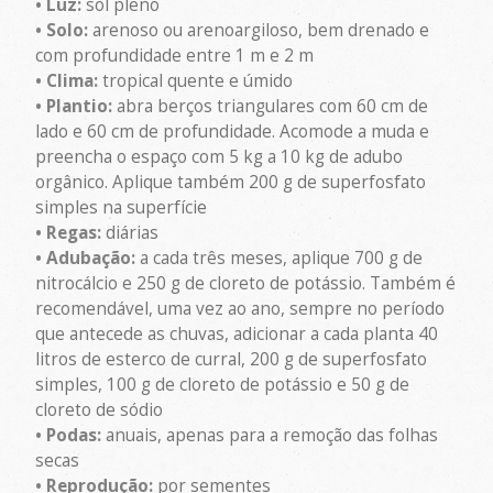
• Luz:
sol pleno
• Solo:
arenoso ou arenoargiloso, bem drenado e
com profundidade entre 1 m e 2 m
• Clima:
tropical quente e úmido
• Plantio:
abra berços triangulares com 60 cm de
lado e 60 cm de profundidade. Acomode a muda e
preencha o espaço com 5 kg a 10 kg de adubo
orgânico. Aplique também 200 g de superfosfato
simples na superfície
• Regas:
diárias
• Adubação:
a cada três meses, aplique 700 g de
nitrocálcio e 250 g de cloreto de potássio. Também é
recomendável, uma vez ao ano, sempre no período
que antecede as chuvas, adicionar a cada planta 40
litros de esterco de curral, 200 g de superfosfato
simples, 100 g de cloreto de potássio e 50 g de
cloreto de sódio
• Podas:
anuais, apenas para a remoção das folhas
secas
• Reprodução:
por sementes