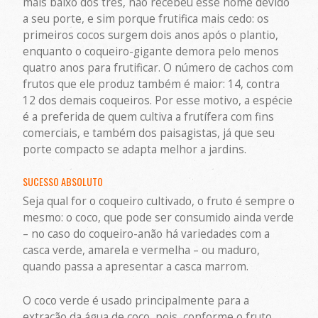
mais baixo dos três, não recebeu esse nome devido
a seu porte, e sim porque frutifica mais cedo: os
primeiros cocos surgem dois anos após o plantio,
enquanto o coqueiro-gigante demora pelo menos
quatro anos para frutificar. O número de cachos com
frutos que ele produz também é maior: 14, contra
12 dos demais coqueiros. Por esse motivo, a espécie
é a preferida de quem cultiva a frutífera com fins
comerciais, e também dos paisagistas, já que seu
porte compacto se adapta melhor a jardins.
SUCESSO ABSOLUTO
Seja qual for o coqueiro cultivado, o fruto é sempre o
mesmo: o coco, que pode ser consumido ainda verde
– no caso do coqueiro-anão há variedades com a
casca verde, amarela e vermelha – ou maduro,
quando passa a apresentar a casca marrom.
O coco verde é usado principalmente para a
extração da água de coco, pois, conforme o fruto