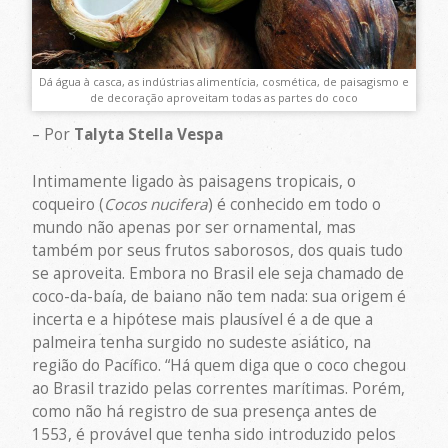
Dá água à casca, as indústrias alimentícia, cosmética, de paisagismo e
de decoração aproveitam todas as partes do coco
– Por
Talyta Stella Vespa
Intimamente ligado às paisagens tropicais, o
coqueiro (
Cocos nucifera
) é conhecido em todo o
mundo não apenas por ser ornamental, mas
também por seus frutos saborosos, dos quais tudo
se aproveita. Embora no Brasil ele seja chamado de
coco-da-baía, de baiano não tem nada: sua origem é
incerta e a hipótese mais plausível é a de que a
palmeira tenha surgido no sudeste asiático, na
região do Pacífico. “Há quem diga que o coco chegou
ao Brasil trazido pelas correntes marítimas. Porém,
como não há registro de sua presença antes de
1553, é provável que tenha sido introduzido pelos