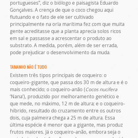
portugueses”, diz o biólogo e paisagista Eduardo
Gonçalves. A crença de que o coco chegou aqui
flutuando e o fato de ele ser cultivado
principalmente na orla marítima fez com que muita
gente acreditasse que a planta aprecia solos ricos
em sal e passasse a acrescentar o produto ao
substrato. A medida, porém, além de ser errada,
pode prejudicar o desenvolvimento da muda.
TAMANHO NÃO É TUDO
Existem três tipos principais de coqueiro: o
coqueiro-gigante, que passa dos 30 m de altura e é o
mais conhecido; o coqueiro-anão (
Cocos nucifera
‘Nana’), produzido por melhoramento genético e
que mede, no máximo, 12 m de altura; e o coqueiro-
híbrido, resultado do cruzamento entre os outros
dois, cuja palmeira chega a 25 m de altura. Essa
última espécie é menor que a gigante, mas produz
frutos maiores. Já o coqueiro-anão, embora seja o