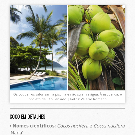
Os coqueiros valorizam a piscina e não sujam a água. À esquerda, o
projeto de Léo Laniado | Fotos: Valerio Romahn
COCO EM DETALHES
• Nomes científicos:
Cocos nucifera
e
Cocos nucifera
‘Nana’