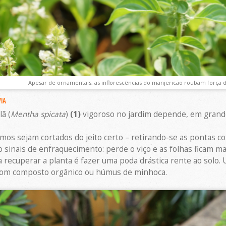
Apesar de ornamentais, as inflorescências do manjericão roubam força
IA
ã (
Mentha spicata
)
(1)
vigoroso no jardim depende, em grande
s sejam cortados do jeito certo – retirando-se as pontas com
sinais de enfraquecimento: perde o viço e as folhas ficam m
a recuperar a planta é fazer uma poda drástica rente ao sol
com composto orgânico ou húmus de minhoca.