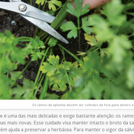
Os ramos da salsinha devem ser colhidos de fora para dentro e
ie é uma das mais delicadas e exige bastante atenção: os ram
as mais novas. Esse cuidado visa manter intacto o broto da sal
ém ajuda a preservar a herbácea. Para manter o vigor da sálvi