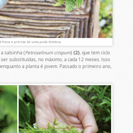
á fraca e precisa de uma poda drástica
a salsinha (
Petroselinum crispum
)
(2)
, que tem ciclo
ser substituídas, no máximo, a cada 12 meses. Isso
s enquanto a planta é jovem. Passado o primeiro ano,