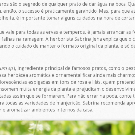
ros são o segredo de qualquer prato de dar água na boca. Qu
a, então, o sucesso é praticamente garantido. Mas, para que 
heita, é importante tomar alguns cuidados na hora de cortar 
ue vale para todas as ervas e temperos, é jamais arrancar as f
 falhas na ramagem. A herborista Sabrina Jeha explica que o 
ndo o cuidado de manter o formato original da planta, e só de
um sp
.), ingrediente principal de famosos pratos, como o pes
essa herbácea aromática e ornamental ficar ainda mais charm
orescências espigadas em tons de rosa e lilás, quem pretend
consomem muita energia da planta e prejudicam o desenvolvimen
tadas assim que se formarem. Para não errar na poda, conte tr
para todas as variedades de manjericão. Sabrina recomenda apro
r e aromatizar ambientes internos da casa.