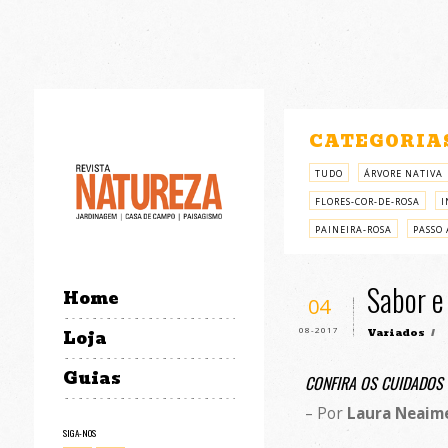
CATEGORIA
TUDO
ÁRVORE NATIVA
FLORES-COR-DE-ROSA
I
PAINEIRA-ROSA
PASSO 
Sabor e
Home
04
08-2017
Variados
/
Loja
Guias
CONFIRA OS CUIDADOS
– Por
Laura Neaim
SIGA-NOS