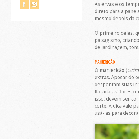
As ervas e os tempe
direto para a panel
mesmo depois da col
O primeiro deles, q
paisagismo, criando
de jardinagem, toma
MANJERICÃO
O manjericão (
Ocim
extras. Apesar de 
despontam suas infl
florada: as flores 
isso, devem ser cor
corte. A dica vale 
usá-las para decora