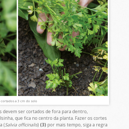
 cortados a 3 cm do solo
os devem ser cortados de fora para dentro,
sinha, que fica no centro da planta. Fazer os cortes
a (
Salvia officinalis
)
(3)
por mais tempo, siga a regra