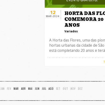
12
HORTA DAS FL
MAR-2024
COMEMORA 20
ANOS
Variados
A Horta das Flores, uma das pion
hortas urbanas da cidade de São
está completando 20 anos e terá
JAN
FEV
MAR
ABR
MAI
JUN
JUL
AGO
SET
OUT
NOV
DEZ