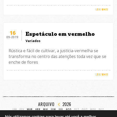
LEIA MAIS
16
Espetáculo em vermelho
09-2019
Variados
Rústica e fácil de cultivar, a justícia-vermelha se
transforma no centro das atenções toda vez que se
enche de flores
LEIA MAIS
ARQUIVO
2026
JAN
FEV
MAR
ABR
MAI
JUN
JUL
AGO
SET
OUT
NOV
DEZ
Nós utilizamos cookies para levar até você a melhor