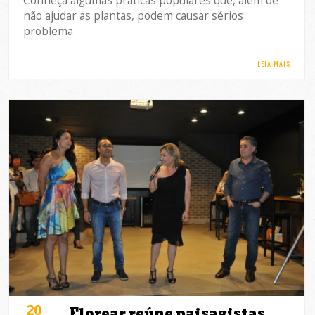
Conheça algumas práticas populares que, além de
não ajudar as plantas, podem causar sérios
problema
LEIA MAIS
20
Florear reúne paisagistas