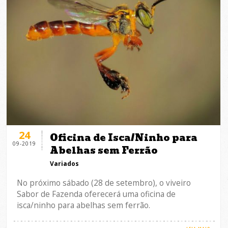
24
Oficina de Isca/Ninho para
09-2019
Abelhas sem Ferrão
Variados
No próximo sábado (28 de setembro), o viveiro
Sabor de Fazenda oferecerá uma oficina de
isca/ninho para abelhas sem ferrão.