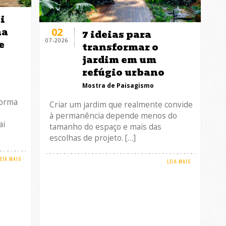
i
na
02
7 ideias para
07-2026
e
transformar o
jardim em um
refúgio urbano
Mostra de Paisagismo
forma
Criar um jardim que realmente convide
à permanência depende menos do
ai
tamanho do espaço e mais das
escolhas de projeto. […]
LEIA MAIS
LEIA MAIS