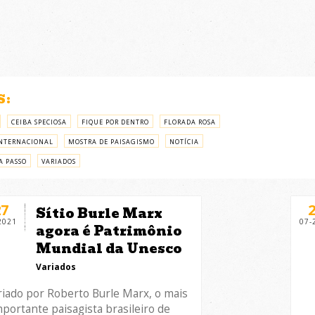
S:
CEIBA SPECIOSA
FIQUE POR DENTRO
FLORADA ROSA
NTERNACIONAL
MOSTRA DE PAISAGISMO
NOTÍCIA
A PASSO
VARIADOS
27
Sítio Burle Marx
2021
07-
agora é Patrimônio
Mundial da Unesco
Variados
riado por Roberto Burle Marx, o mais
mportante paisagista brasileiro de