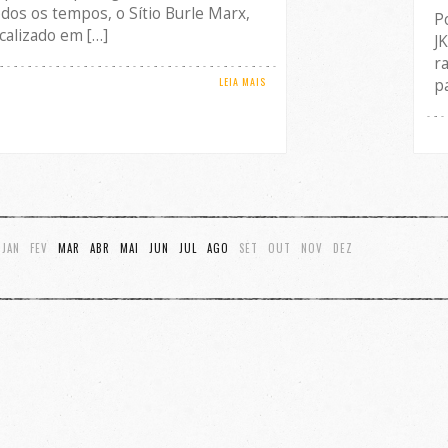
odos os tempos, o Sítio Burle Marx,
P
ocalizado em […]
J
r
LEIA MAIS
p
JAN
FEV
MAR
ABR
MAI
JUN
JUL
AGO
SET
OUT
NOV
DEZ