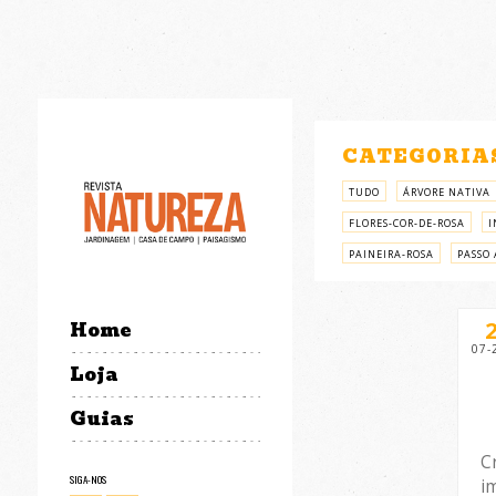
CATEGORIA
TUDO
ÁRVORE NATIVA
FLORES-COR-DE-ROSA
I
PAINEIRA-ROSA
PASSO 
Home
07-
Loja
Guias
C
SIGA-NOS
i