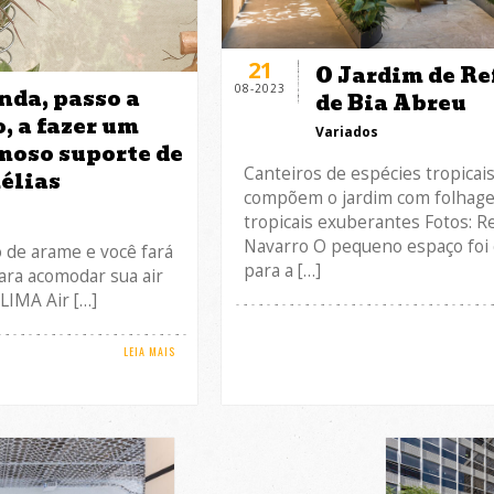
21
O Jardim de Re
08-2023
nda, passo a
de Bia Abreu
, a fazer um
Variados
moso suporte de
Canteiros de espécies tropicai
élias
compõem o jardim com folhag
s
tropicais exuberantes Fotos: R
Navarro O pequeno espaço foi 
 de arame e você fará
para a […]
ara acomodar sua air
LIMA Air […]
LEIA MAIS