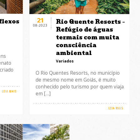
21
flexos
Rio Quente Resorts –
08-2023
Refúgio de águas
termais com muita
consciência
s
ambiental
ens
Variados
enato
criado
O Rio Quentes Resorts, no município
de mesmo nome em Goiás, é muito
conhecido pelo turismo por quem viaja
LEIA MAIS
em […]
LEIA MAIS