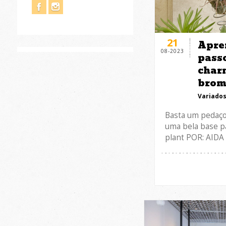
21
Apre
08-2023
passo
char
brom
Variado
Basta um pedaço
uma bela base p
plant POR: AIDA 