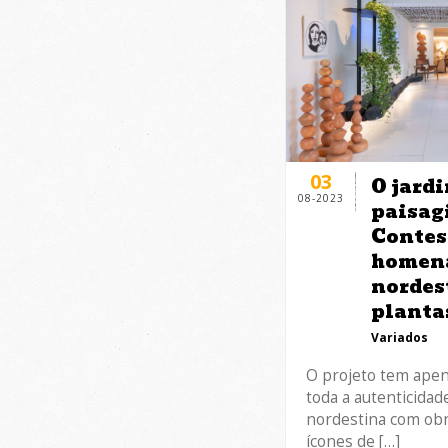
03
O jard
08-2023
paisag
Contes
homena
nordes
planta
Variados
O projeto tem apen
toda a autenticidad
nordestina com obr
ícones de […]