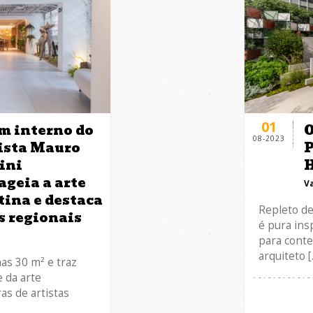
01
im interno do
O
08-2023
ista Mauro
P
ini
geia a arte
V
tina e destaca
Repleto de
s regionais
é pura ins
para conte
arquiteto [
as 30 m² e traz
e da arte
as de artistas