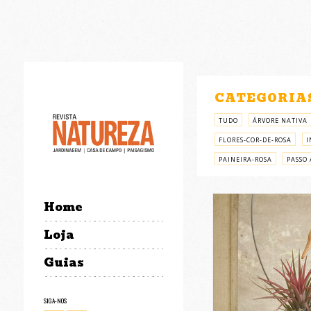
CATEGORIA
TUDO
ÁRVORE NATIVA
FLORES-COR-DE-ROSA
I
PAINEIRA-ROSA
PASSO 
Home
Loja
Guias
SIGA-NOS