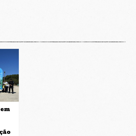
, em
ação