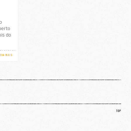
o
berto
ois do
LEIA MAIS
TOP