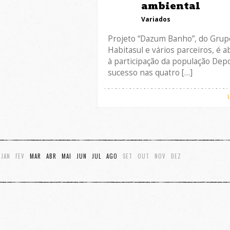
ambiental
Variados
Projeto “Dazum Banho”, do Grup
Habitasul e vários parceiros, é a
à participação da população Dep
sucesso nas quatro […]
JAN
FEV
MAR
ABR
MAI
JUN
JUL
AGO
SET
OUT
NOV
DEZ