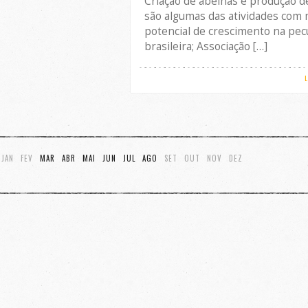
Criação de abelhas e produção d
são algumas das atividades com 
potencial de crescimento na pec
brasileira; Associação […]
JAN
FEV
MAR
ABR
MAI
JUN
JUL
AGO
SET
OUT
NOV
DEZ