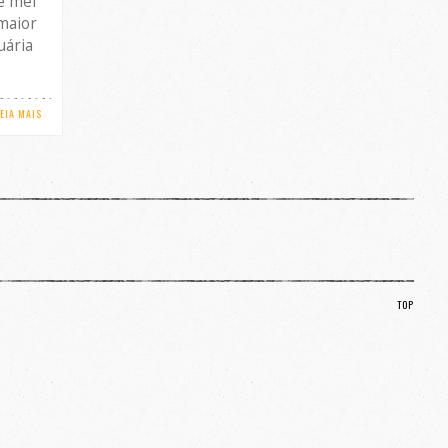
e mel
maior
uária
LEIA MAIS
TOP