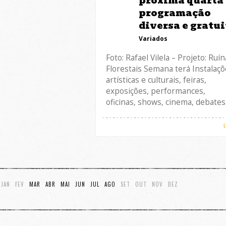
próxima quarta
programação
diversa e gratui
Variados
Foto: Rafael Vilela – Projeto: Ruí
Florestais Semana terá Instalaç
artísticas e culturais, feiras,
exposições, performances,
oficinas, shows, cinema, debates
JAN
FEV
MAR
ABR
MAI
JUN
JUL
AGO
SET
OUT
NOV
DEZ