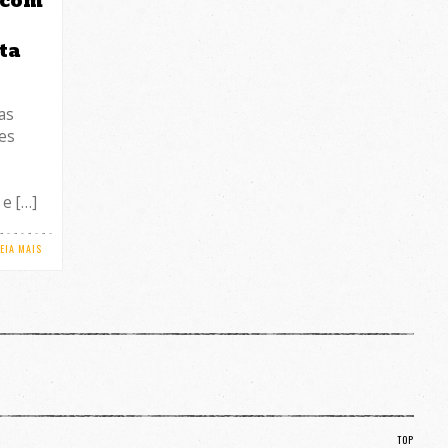
 com
ta
nas
ões
 e […]
LEIA MAIS
TOP