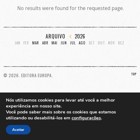
No results were found for the requested page.
ARQUIVO
2026
JAN
FEV
MAR
ABR
MAI
JUN
JUL
AGO
SET
OUT
NOV
DEZ
TOP
© 2026. EDITORA EUROPA.
Nós utilizamos cookies para levar até você a melhor
experiência em nosso site.
Você pode saber mais sobre os cookies que estamos
utilizando ou desabilitá-los em
configurações
.
Aceitar