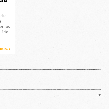
chi
 das
a
entos
iário
LEIA MAIS
TOP