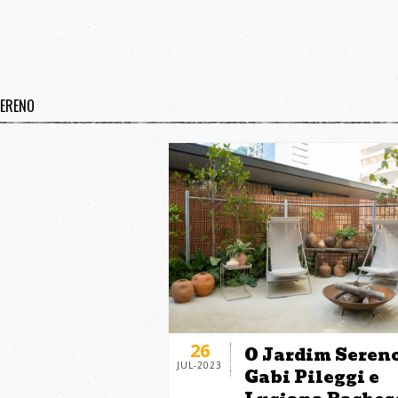
SERENO
26
O Jardim Sereno
JUL-2023
Gabi Pileggi e