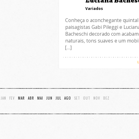
Luciana Baches
Variados
Conheça o aconchegante quintal
paisagistas Gabi Pileggi e Lucian
Bacheschi decorado com acabam
naturais, tons suaves e um mobil
[…]
JAN
FEV
MAR
ABR
MAI
JUN
JUL
AGO
SET
OUT
NOV
DEZ