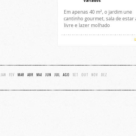
Variados
Em apenas 40 m², o jardim une
cantinho gourmet, sala de estar 
livre e lazer molhado
JAN
FEV
MAR
ABR
MAI
JUN
JUL
AGO
SET
OUT
NOV
DEZ