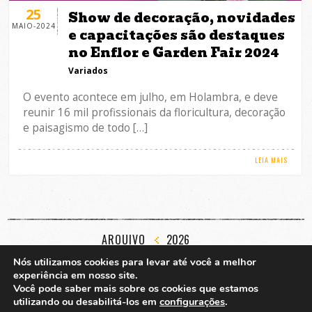
25
Show de decoração, novidades
MAIO-2024
e capacitações são destaques
no Enflor e Garden Fair 2024
Variados
O evento acontece em julho, em Holambra, e deve
reunir 16 mil profissionais da floricultura, decoração
e paisagismo de todo […]
LEIA MAIS
ARQUIVO
2026
JAN
FEV
MAR
ABR
MAI
JUN
JUL
AGO
SET
OUT
NOV
DEZ
Nós utilizamos cookies para levar até você a melhor
experiência em nosso site.
Você pode saber mais sobre os cookies que estamos
utilizando ou desabilitá-los em
configurações
.