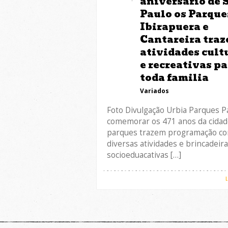
aniversário de 
Paulo os Parque
Ibirapuera e
Cantareira tra
atividades cult
e recreativas p
toda familia
Variados
Foto Divulgação Urbia Parques P
comemorar os 471 anos da cida
parques trazem programação c
diversas atividades e brincadeir
socioeduacativas […]