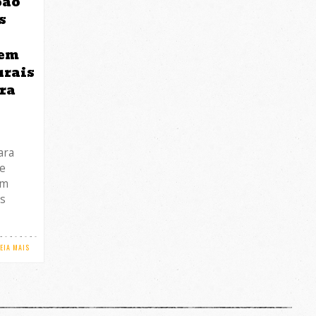
São
s
zem
urais
ara
ara
de
om
as
LEIA MAIS