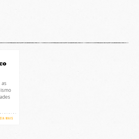
co
 as
gismo
dades
LEIA MAIS