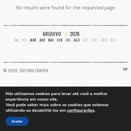
No results were found for the requested page.
ARQUIVO
2026
JAN
FEV
MAR
ABR
MAI
JUN
JUL
AGO
SET
OUT
NOV
DEZ
TOP
© 2026. EDITORA EUROPA.
Nós utilizamos cookies para levar até você a melhor
experiência em nosso site.
Você pode saber mais sobre os cookies que estamos
utilizando ou desabilitá-los em
configurações
.
Aceitar