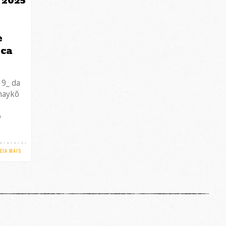
 2025
e
ica
19_ da
anaykõ
o
LEIA MAIS