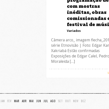
programação de
com mostras
inéditas, obras
comissionadas 
festival de mús
Variados
Câmera arco_ imagem flecha_20
série Etnovisão | Foto: Edgar K
Xakriabá Estão confirmadas
Exposições de Edgar Calel, Pedr
Moraleida […]
JAN
FEV
MAR
ABR
MAI
JUN
JUL
AGO
SET
OUT
NOV
DEZ