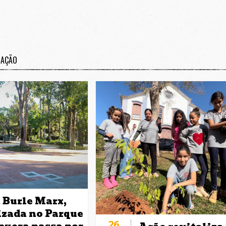
ZAÇÃO
 Burle Marx,
izada no Parque
26