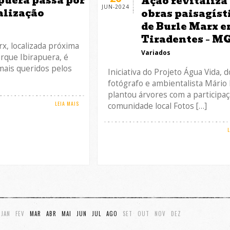
puera passa por
Ação revitaliza
JUN-2024
alização
obras paisagíst
de Burle Marx 
Tiradentes – M
x, localizada próxima
Variados
rque Ibirapuera, é
ais queridos pelos
Iniciativa do Projeto Água Vida, d
fotógrafo e ambientalista Mário B
plantou árvores com a participaç
LEIA MAIS
comunidade local Fotos […]
JAN
FEV
MAR
ABR
MAI
JUN
JUL
AGO
SET
OUT
NOV
DEZ