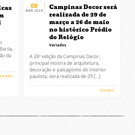
08
Campinas Decor será
icas
MAR-2024
realizada de 29 de
em
março a 26 de maio
G
no histórico Prédio
do Relógio
o
Variados
arila,
ão da
A 26ª edição da Campinas Decor,
principal mostra de arquitetura,
decoração e paisagismo do interior
paulista, será realizada de 29 […]
LEIA MAIS
LEIA MAIS