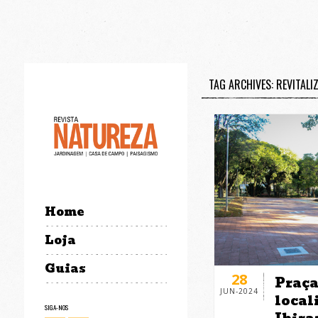
TAG ARCHIVES: REVITALI
Home
Loja
Guias
28
Praça
JUN-2024
local
SIGA-NOS