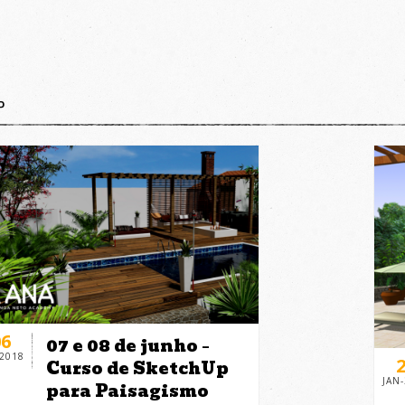
P
06
07 e 08 de junho –
-2018
Curso de SketchUp
JAN
para Paisagismo