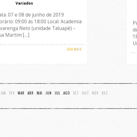
Variados
ata: 07 e 08 de junho de 2019
orário: 09:00 às 18:00 Local: Academia
P
lvarenga Neto (unidade Tatuapé) –
d
ua Martim […]
1
U
LEIA MAIS
JAN
FEV
MAR
ABR
MAI
JUN
JUL
AGO
SET
OUT
NOV
DEZ