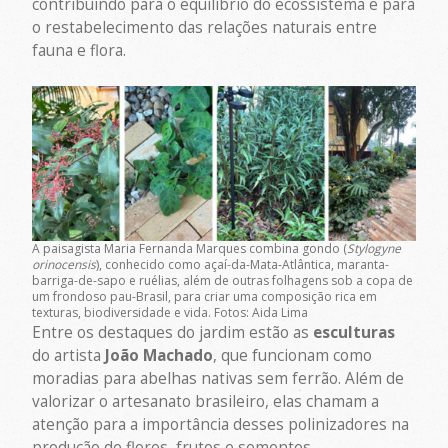
contribuindo para o equilíbrio do ecossistema e para
o restabelecimento das relações naturais entre
fauna e flora.
A paisagista Maria Fernanda Marques combina gondo (
Stylogyne
orinocensis
), conhecido como açaí-da-Mata-Atlântica, maranta-
barriga-de-sapo e ruélias, além de outras folhagens sob a copa de
um frondoso pau-Brasil, para criar uma composição rica em
texturas, biodiversidade e vida. Fotos: Aida Lima
Entre os destaques do jardim estão as
esculturas
do artista
João Machado
, que funcionam como
moradias para abelhas nativas sem ferrão. Além de
valorizar o artesanato brasileiro, elas chamam a
atenção para a importância desses polinizadores na
produção de flores, frutos e sementes.