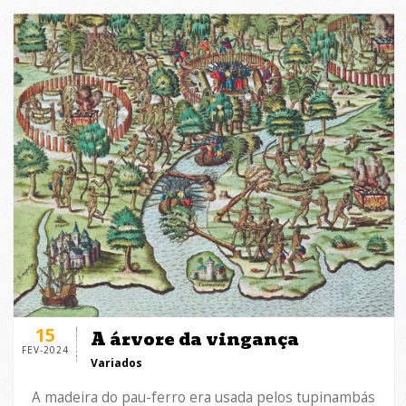
15
A árvore da vingança
FEV-2024
Variados
A madeira do pau-ferro era usada pelos tupinambás