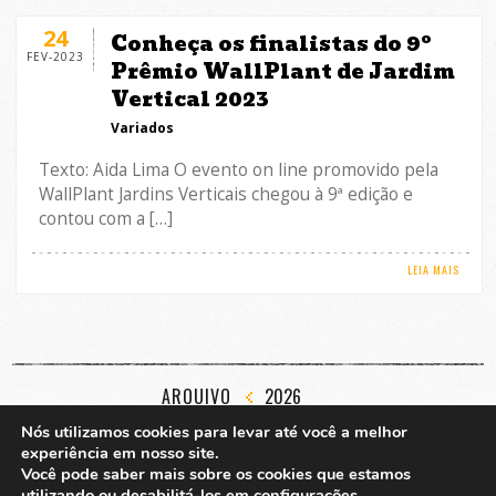
24
Conheça os finalistas do 9º
FEV-2023
Prêmio WallPlant de Jardim
Vertical 2023
Variados
Texto: Aida Lima O evento on line promovido pela
WallPlant Jardins Verticais chegou à 9ª edição e
contou com a […]
LEIA MAIS
ARQUIVO
2026
JAN
FEV
MAR
ABR
MAI
JUN
JUL
AGO
SET
OUT
NOV
DEZ
Nós utilizamos cookies para levar até você a melhor
experiência em nosso site.
Você pode saber mais sobre os cookies que estamos
utilizando ou desabilitá-los em
configurações
.