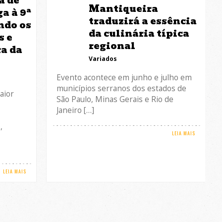
a de
Mantiqueira
a à 9ª
traduzirá a essência
ndo os
da culinária típica
s e
regional
ra da
Variados
Evento acontece em junho e julho em
municípios serranos dos estados de
aior
São Paulo, Minas Gerais e Rio de
Janeiro […]
,
LEIA MAIS
LEIA MAIS