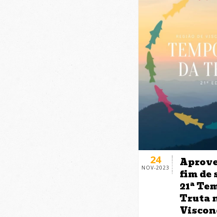
24
Aprove
NOV-2023
fim de
21ª Te
Truta 
Viscon