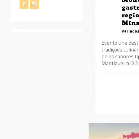
gast
regio
Min
Variado
Evento une dest
tradições culiná
pelos sabores tí
Mantiqueira O 3º