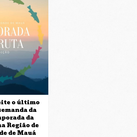
ite o último
 semanda da
mporada da
na Região de
de de Mauá