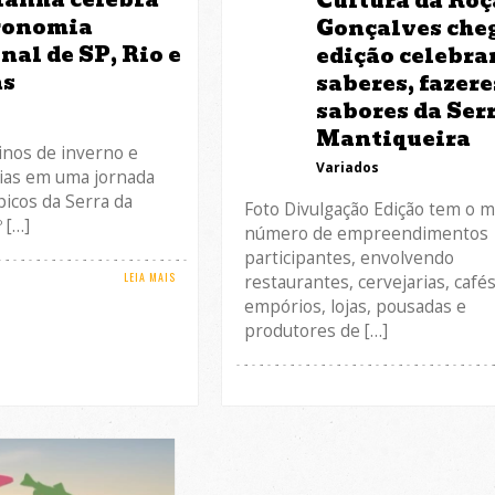
Cultura da Roç
ronomia
Gonçalves cheg
nal de SP, Rio e
edição celebra
as
saberes, fazere
sabores da Ser
s
Mantiqueira
inos de inverno e
Variados
rias em uma jornada
picos da Serra da
Foto Divulgação Edição tem o m
 […]
número de empreendimentos
participantes, envolvendo
LEIA MAIS
restaurantes, cervejarias, cafés
empórios, lojas, pousadas e
produtores de […]