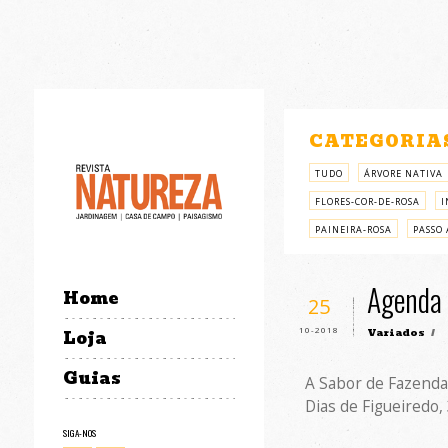
CATEGORIA
TUDO
ÁRVORE NATIVA
FLORES-COR-DE-ROSA
I
PAINEIRA-ROSA
PASSO 
Agenda 
Home
25
10-2018
Variados
/
Loja
Guias
A Sabor de Fazenda 
Dias de Figueiredo,
SIGA-NOS