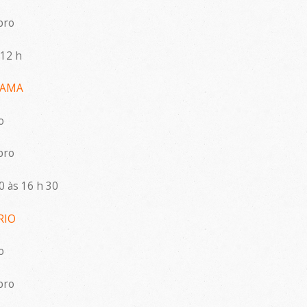
bro
 12 h
DAMA
o
bro
0 às 16 h 30
RIO
o
bro