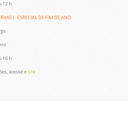
s 12 h
RVAS I- ESPECIAL DE FIM DE ANO
rgo
bro
s 16 h
ões, acesse o
site