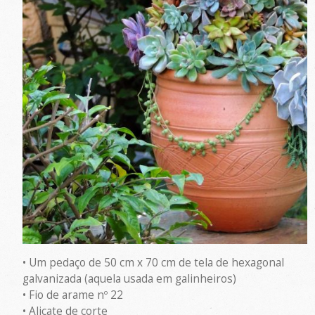
• Um pedaço de 50 cm x 70 cm de tela de hexagonal
galvanizada (aquela usada em galinheiros)
• Fio de arame nº 22
• Alicate de corte