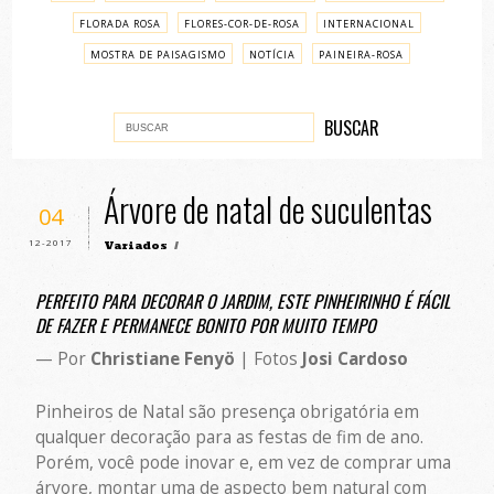
FLORADA ROSA
FLORES-COR-DE-ROSA
INTERNACIONAL
MOSTRA DE PAISAGISMO
NOTÍCIA
PAINEIRA-ROSA
PASSO A PASSO
VARIADOS
Árvore de natal de suculentas
04
12-2017
Variados
/
PERFEITO PARA DECORAR O JARDIM, ESTE PINHEIRINHO É FÁCIL
DE FAZER E PERMANECE BONITO POR MUITO TEMPO
— Por
Christiane Fenyö
| Fotos
Josi Cardoso
Pinheiros de Natal são presença obrigatória em
qualquer decoração para as festas de fim de ano.
Porém, você pode inovar e, em vez de comprar uma
árvore, montar uma de aspecto bem natural com