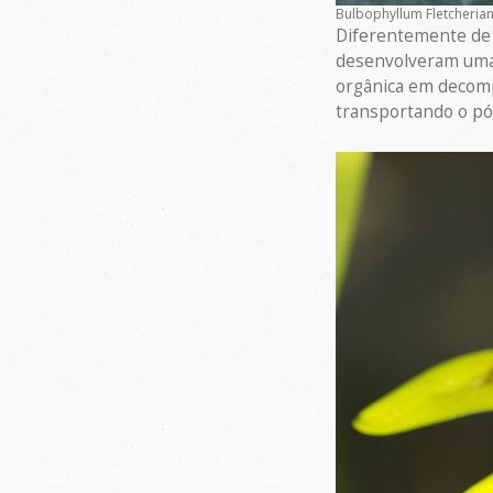
Bulbophyllum Fletcheria
Diferentemente de m
desenvolveram uma 
orgânica em decomp
transportando o pól