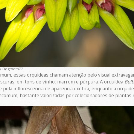
s, Dogtooth77
mum, essas orquídeas chamam atenção pelo visual extravaga
 escuras, em tons de vinho, marrom e púrpura. A orquídea
Bulb
 e pela inflorescência de aparência exótica, enquanto a orquíd
ncomum, bastante valorizadas por colecionadores de plantas r