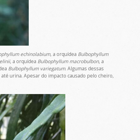
ophyllum echinolabium
, a orquídea
Bulbophyllum
linii
, a orquídea
Bulbophyllum macrobulbon
, a
ídea
Bulbophyllum variegatum
. Algumas dessas
té urina. Apesar do impacto causado pelo cheiro,