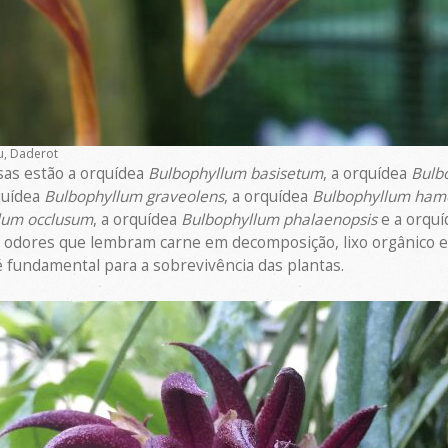
u, Daderot
sas estão a orquídea
Bulbophyllum basisetum
, a orquídea
Bulb
quídea
Bulbophyllum graveolens
, a orquídea
Bulbophyllum hame
lum occlusum
, a orquídea
Bulbophyllum phalaenopsis
e a orqu
odores que lembram carne em decomposição, lixo orgânico e a
 é fundamental para a sobrevivência das plantas.