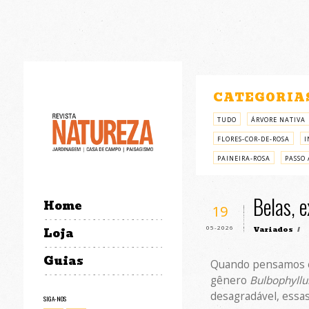
CATEGORIA
TUDO
ÁRVORE NATIVA
FLORES-COR-DE-ROSA
I
PAINEIRA-ROSA
PASSO 
Belas, e
Home
19
05-2026
Variados
/
Loja
Guias
Quando pensamos em
gênero
Bulbophyll
desagradável, essas
SIGA-NOS