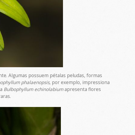
nte. Algumas possuem pétalas peludas, formas
ophyllum phalaenopsis
, por exemplo, impressiona
ea
Bulbophyllum echinolabium
apresenta flores
aras.