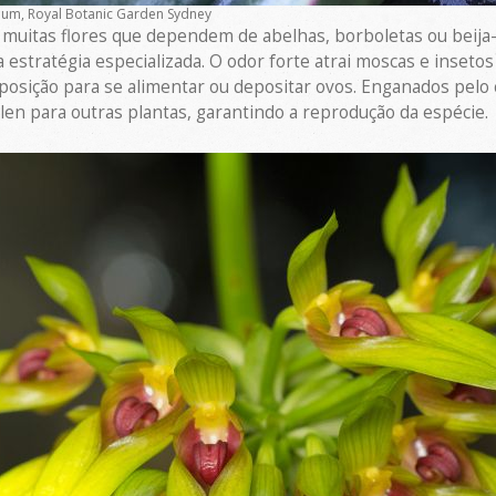
num, Royal Botanic Garden Sydney
uitas flores que dependem de abelhas, borboletas ou beija-f
estratégia especializada. O odor forte atrai moscas e inset
osição para se alimentar ou depositar ovos. Enganados pelo 
en para outras plantas, garantindo a reprodução da espécie.