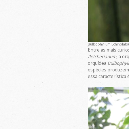
Bulbophyllum Echinolabi
Entre as mais curio
fletcherianum
, a or
orquídea
Bulbophyl
espécies produzem 
essa característica