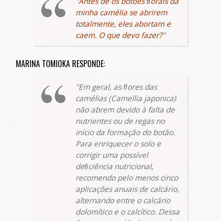
Antes de os botões ﬂorais da
minha camélia se abrirem
totalmente, eles abortam e
caem. O que devo fazer?
MARINA TOMIOKA RESPONDE:
Em geral, as ﬂores das
camélias (
Camellia japonica
)
não abrem devido à falta de
nutrientes ou de regas no
início da formação do botão.
Para enriquecer o solo e
corrigir uma possível
deﬁciência nutricional,
recomendo pelo menos cinco
aplicações anuais de calcário,
alternando entre o calcário
dolomítico e o calcítico. Dessa