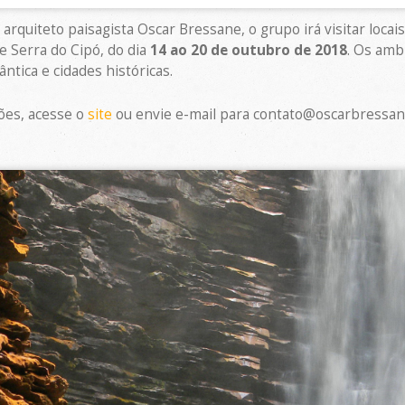
 arquiteto paisagista Oscar Bressane, o grupo irá visitar loca
e Serra do Cipó, do dia
14 ao 20 de outubro de 2018
. Os amb
ntica e cidades históricas.
ões, acesse o
site
ou envie e-mail para contato@oscarbressan