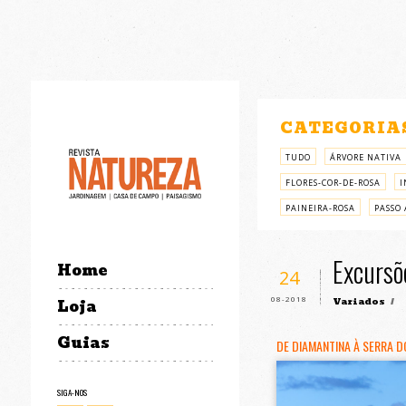
CATEGORIA
TUDO
ÁRVORE NATIVA
FLORES-COR-DE-ROSA
I
PAINEIRA-ROSA
PASSO 
Excursõ
Home
24
08-2018
Variados
/
Loja
Guias
DE DIAMANTINA À SERRA D
SIGA-NOS