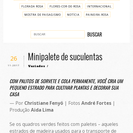
FLORADA ROSA
FLORES-COR-DE-ROSA
INTERNACIONAL
MOSTRA DE PAISAGISMO
NOTÍCIA
PAINEIRA-ROSA
PASSO A PASSO
VARIADOS
Minipalete de suculentas
26
11-2017
Variados
/
COM PALITOS DE SORVETE E COLA PERMANENTE, VOCÊ CRIA UM
PEQUENO ESTRADO PARA CULTIVAR PLANTAS E DECORAR SUA
CASA
— Por
Christiane Fenyö
| Fotos
André Fortes
|
Produção
Aida Lima
Se os quadros verdes feitos com paletes – aqueles
estrados de madeira usados para o transporte de