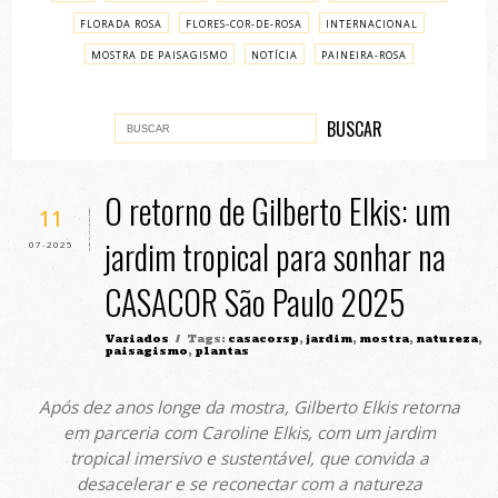
FLORADA ROSA
FLORES-COR-DE-ROSA
INTERNACIONAL
MOSTRA DE PAISAGISMO
NOTÍCIA
PAINEIRA-ROSA
PASSO A PASSO
VARIADOS
O retorno de Gilberto Elkis: um
11
jardim tropical para sonhar na
07-2025
CASACOR São Paulo 2025
Variados
/ Tags:
casacorsp
,
jardim
,
mostra
,
natureza
,
paisagismo
,
plantas
Após dez anos longe da mostra, Gilberto Elkis retorna
em parceria com Caroline Elkis, com um jardim
tropical imersivo e sustentável, que convida a
desacelerar e se reconectar com a natureza