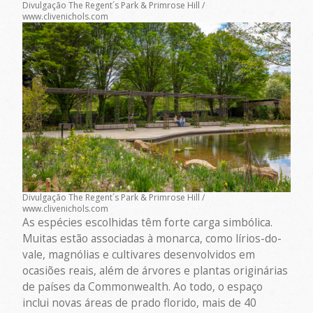
Divulgação The Regent´s Park & Primrose Hill /
www.clivenichols.com
Divulgação The Regent´s Park & Primrose Hill /
www.clivenichols.com
As espécies escolhidas têm forte carga simbólica.
Muitas estão associadas à monarca, como lírios-do-
vale, magnólias e cultivares desenvolvidos em
ocasiões reais, além de árvores e plantas originárias
de países da Commonwealth. Ao todo, o espaço
inclui novas áreas de prado florido, mais de 40