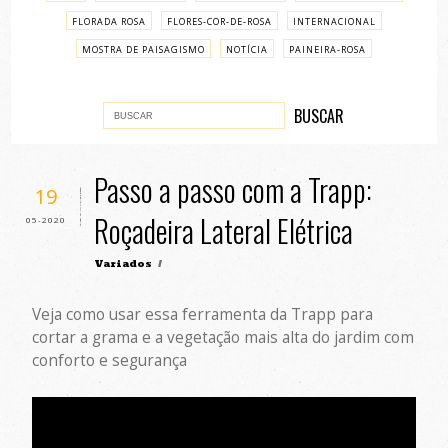
FLORADA ROSA
FLORES-COR-DE-ROSA
INTERNACIONAL
MOSTRA DE PAISAGISMO
NOTÍCIA
PAINEIRA-ROSA
PASSO A PASSO
VARIADOS
Passo a passo com a Trapp:
19
Roçadeira Lateral Elétrica
05-2020
Variados
/
Veja como usar essa ferramenta da Trapp para
cortar a grama e a vegetação mais alta do jardim com
conforto e segurança