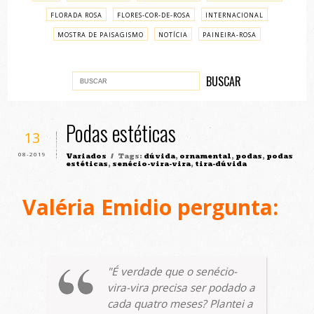
FLORADA ROSA
FLORES-COR-DE-ROSA
INTERNACIONAL
MOSTRA DE PAISAGISMO
NOTÍCIA
PAINEIRA-ROSA
PASSO A PASSO
VARIADOS
Podas estéticas
13
08-2019
Variados
/ Tags:
dúvida
,
ornamental
,
podas
,
podas
estéticas
,
senécio-vira-vira
,
tira-dúvida
Valéria Emidio pergunta:
É verdade que o senécio-
vira-vira precisa ser podado a
cada quatro meses? Plantei a