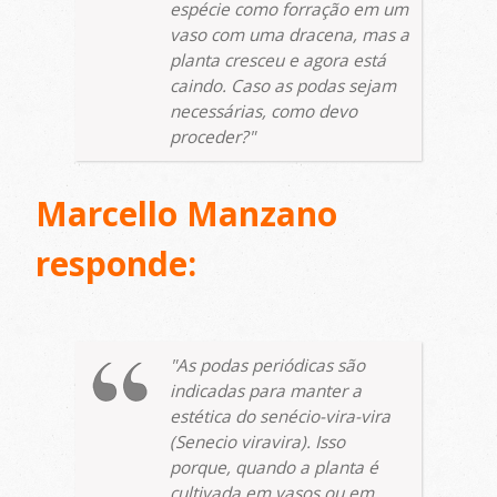
espécie como forração em um
vaso com uma dracena, mas a
planta cresceu e agora está
caindo. Caso as podas sejam
necessárias, como devo
proceder?
Marcello Manzano
responde:
As podas periódicas são
indicadas para manter a
estética do senécio-vira-vira
(
Senecio viravira
). Isso
porque, quando a planta é
cultivada em vasos ou em