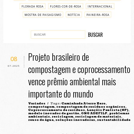
FLORADA ROSA
FLORES-COR-DE-ROSA
INTERNACIONAL
MOSTRA DE PAISAGISMO
NOTÍCIA
PAINEIRA-ROSA
PASSO A PASSO
VARIADOS
Projeto brasileiro de
08
compostagem e coprocessamento
07-2025
vence prêmio ambiental mais
importante do mundo
Variados
/ Tags:
Caminhada Aterro Zero
,
compostagem
,
compostagem de resíduos orgânicos
,
Coprocessamento de resíduos
,
Lençóis Paulista (SP)
,
modelo inovador de gestão
,
ONG ADEFILP
,
problemas
ambientais
,
reciclagem
,
reciclagem de materiais
,
reuso de água
,
soluções inovadoras
,
sustentabilidade