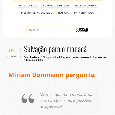
FLORADA ROSA
FLORES-COR-DE-ROSA
INTERNACIONAL
MOSTRA DE PAISAGISMO
NOTÍCIA
PAINEIRA-ROSA
PASSO A PASSO
VARIADOS
Salvação para o manacá
05
12-2019
Variados
/ Tags:
dúvida
,
manacá
,
manacá-da-serra
,
tira-dúvida
Miriam Dommann pergunta:
Parece que meu manacá-da-
serra-anão secou. É possível
recuperá-lo?