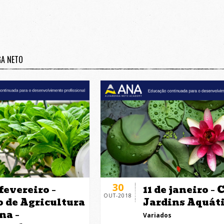
GA NETO
30
 fevereiro –
11 de janeiro – 
OUT-2018
o de Agricultura
Jardins Aquát
na –
Variados