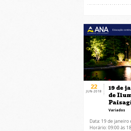
22
19 de j
JUN-2018
de Ilu
Paisag
Variados
Data: 19 de janeiro
Horário: 09:00 às 1