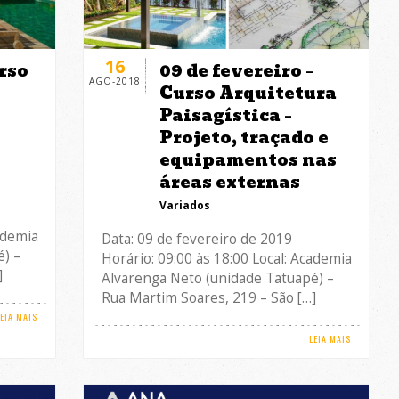
16
rso
09 de fevereiro –
AGO-2018
Curso Arquitetura
Paisagística –
Projeto, traçado e
equipamentos nas
áreas externas
Variados
ademia
Data: 09 de fevereiro de 2019
) –
Horário: 09:00 às 18:00 Local: Academia
]
Alvarenga Neto (unidade Tatuapé) –
Rua Martim Soares, 219 – São […]
LEIA MAIS
LEIA MAIS