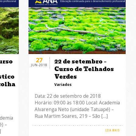
27
Curso
22 de setembro –
JUN-2018
Curso de Telhados
stico
Verdes
colha
Variados
Data: 22 de setembro de 2018
Horário: 09:00 às 18:00 Local: Academia
Alvarenga Neto (unidade Tatuapé) –
Rua Martim Soares, 219 – São […]
ademia
) –
LEIA MAIS
]