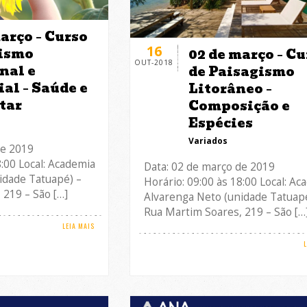
arço – Curso
16
ismo
02 de março – Cu
OUT-2018
nal e
de Paisagismo
al – Saúde e
Litorâneo –
tar
Composição e
Espécies
Variados
de 2019
8:00 Local: Academia
Data: 02 de março de 2019
idade Tatuapé) –
Horário: 09:00 às 18:00 Local: Ac
 219 – São […]
Alvarenga Neto (unidade Tatuapé
Rua Martim Soares, 219 – São […
LEIA MAIS