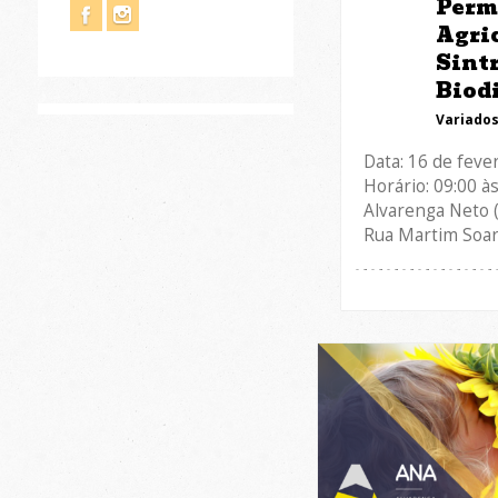
Perm
Agri
Sint
Biod
Variado
Data: 16 de feve
Horário: 09:00 à
Alvarenga Neto 
Rua Martim Soare