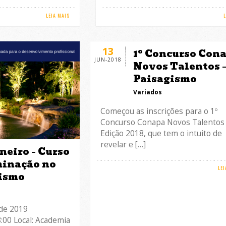
LEIA MAIS
13
1º Concurso Con
JUN-2018
Novos Talentos 
Paisagismo
Variados
Começou as inscrições para o 1º
Concurso Conapa Novos Talentos
Edição 2018, que tem o intuito de
revelar e […]
aneiro – Curso
minação no
LEI
ismo
 de 2019
8:00 Local: Academia