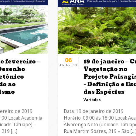
06
de fevereiro –
19 de janeiro – 
AGO-2018
Desenho
Vegetação no
etônico
Projeto Paisagí
do ao
– Definição e Es
ismo
das Espécies
Variados
vereiro de 2019
Data: 19 de janeiro de 2019
8:00 Local: Academia
Horário: 09:00 às 18:00 Local: Ac
idade Tatuapé) –
Alvarenga Neto (unidade Tatuapé
 219 […]
Rua Martim Soares, 219 – São […