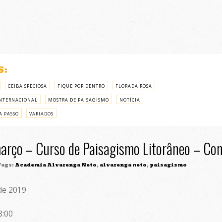
S:
CEIBA SPECIOSA
FIQUE POR DENTRO
FLORADA ROSA
NTERNACIONAL
MOSTRA DE PAISAGISMO
NOTÍCIA
A PASSO
VARIADOS
arço – Curso de Paisagismo Litorâneo – Com
ags:
Academia Alvarenga Neto
,
alvarenga neto
,
paisagismo
de 2019
8:00