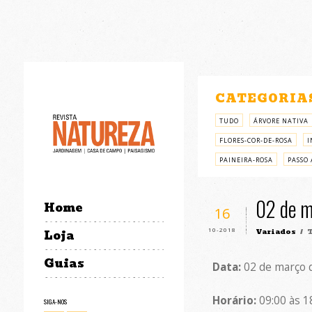
CATEGORIA
TUDO
ÁRVORE NATIVA
FLORES-COR-DE-ROSA
I
PAINEIRA-ROSA
PASSO 
02 de m
Home
16
10-2018
Variados
/ T
Loja
Guias
Data:
02 de março 
Horário:
09:00 às 1
SIGA-NOS