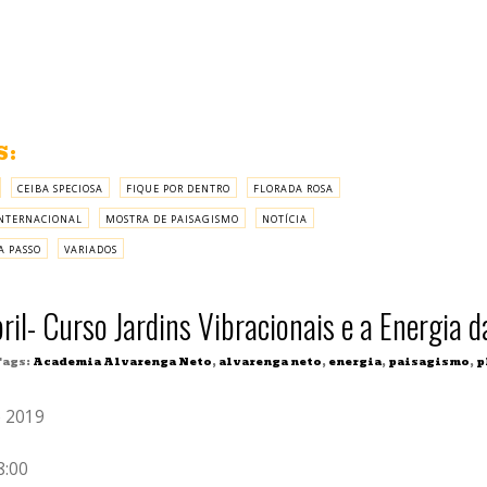
S:
CEIBA SPECIOSA
FIQUE POR DENTRO
FLORADA ROSA
NTERNACIONAL
MOSTRA DE PAISAGISMO
NOTÍCIA
A PASSO
VARIADOS
ril- Curso Jardins Vibracionais e a Energia 
ags:
Academia Alvarenga Neto
,
alvarenga neto
,
energia
,
paisagismo
,
p
e 2019
8:00