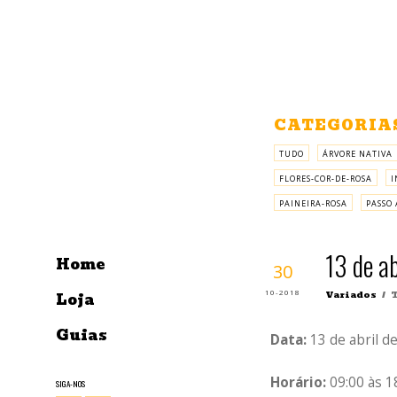
CATEGORIA
TUDO
ÁRVORE NATIVA
FLORES-COR-DE-ROSA
I
PAINEIRA-ROSA
PASSO 
13 de ab
Home
30
10-2018
Variados
/ T
Loja
Guias
Data:
13 de abril d
Horário:
09:00 às 1
SIGA-NOS