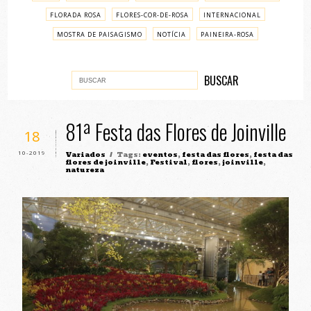
FLORADA ROSA
FLORES-COR-DE-ROSA
INTERNACIONAL
MOSTRA DE PAISAGISMO
NOTÍCIA
PAINEIRA-ROSA
PASSO A PASSO
VARIADOS
81ª Festa das Flores de Joinville
18
10-2019
Variados
/ Tags:
eventos
,
festa das flores
,
festa das
flores de joinville
,
Festival
,
flores
,
joinville
,
natureza