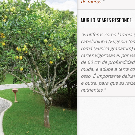
de muros.
MURILO SOARES RESPONDE:
Frutíferas como laranja (
cabeludinha (
Eugenia to
romã (
Punica granatum
) 
raízes vigorosas e, por i
de 60 cm de profundidad
muda, e adube a terra co
osso. É importante deixa
e outra, para que as raí
nutrientes.