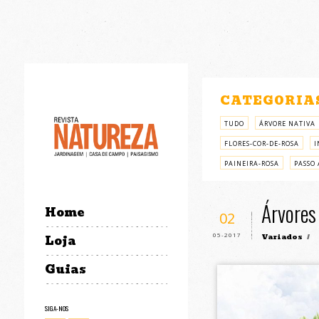
CATEGORIA
TUDO
ÁRVORE NATIVA
FLORES-COR-DE-ROSA
I
PAINEIRA-ROSA
PASSO 
Árvores
Home
02
05-2017
Variados
/
Loja
Guias
SIGA-NOS