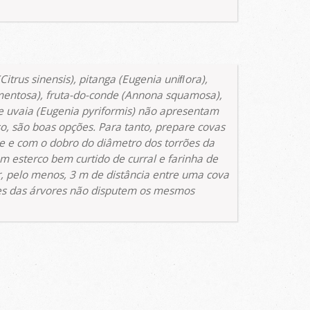
Citrus sinensis
), pitanga (
Eugenia uniﬂora
),
mentosa
), fruta-do-conde (
Annona squamosa
),
e uvaia (
Eugenia pyriformis
) não apresentam
sso, são boas opções. Para tanto, prepare covas
e e com o dobro do diâmetro dos torrões da
m esterco bem curtido de curral e farinha de
r, pelo menos, 3 m de distância entre uma cova
zes das árvores não disputem os mesmos